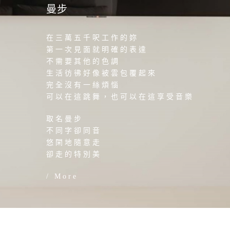
曼步
在三萬五千呎工作的妳
第一次見面就明確的表達
不需要其他的色調
生活彷彿好像被雲包覆起來
完全沒有一絲煩惱
可以在這跳舞，也可以在這享受音樂
取名曼步
不同字卻同音
悠閑地隨意走
卻走的特別美
/
More